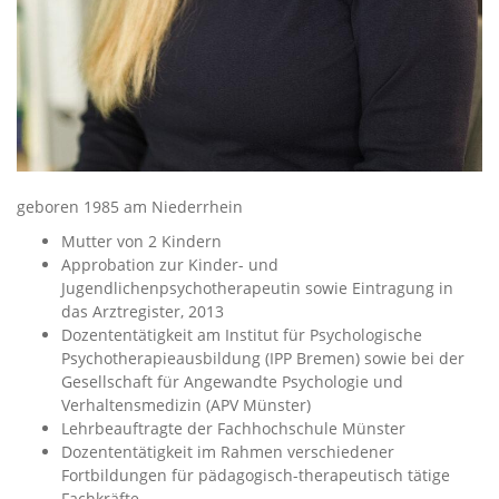
geboren 1985 am Niederrhein
Mutter von 2 Kindern
Approbation zur Kinder- und
Jugendlichenpsychotherapeutin sowie Eintragung in
das Arztregister, 2013
Dozententätigkeit am Institut für Psychologische
Psychotherapieausbildung (IPP Bremen) sowie bei der
Gesellschaft für Angewandte Psychologie und
Verhaltensmedizin (APV Münster)
Lehrbeauftragte der Fachhochschule Münster
Dozententätigkeit im Rahmen verschiedener
Fortbildungen für pädagogisch-therapeutisch tätige
Fachkräfte